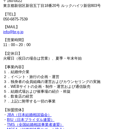
〒160-0022
東京都新宿区新宿五丁目18番20号 ルックハイツ新宿803号
【TEL】
050-6875-7539
【MAIL】
info@br-g.jp
【営業時間】
11：00～20：00
【定休日】
火曜日（祝日の場合は営業）、夏季・年末年始
【事業内容】
１．結婚仲介業
２．イベント・旅行の企画・運営
３．独身者の会員組織の運営およびカウンセリングの実施
４．WEBサイトの企画・制作・運営および通信販売
５．結婚式場および催事場の紹介・斡旋
６．飲食店の経営
７．上記に附帯する一切の事業
【加盟団体】
・
JBA（日本結婚相談協会）
・
BIU（日本ブライダル連盟）
・
TMS（全国結婚相談事業者連盟）