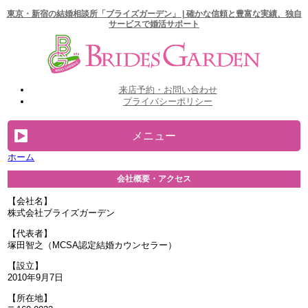
東京・新宿の結婚相談所「ブライズガーデン」 | 確かな信頼と豊富な実績、独自
サービスで婚活サポート
来店予約・お問い合わせ
プライバシーポリシー
メニュー
ホーム
TOP
会社概要・アクセス
当社の特徴
【会社名】
株式会社ブライズガーデン
サービス内容
【代表者】
活動の流れ
塚田智之（MCSA認定結婚カウンセラー）
プラン・料金
【設立】
2010年9月7日
お問い合わせ
【所在地】
会社概要・アクセス