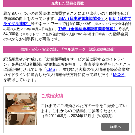
充実した登録会員数
異なるいくつかの連盟団体に加盟することにより出会いの可能性を広げ
成婚率の向上を図っています。
JBA（日本結婚相談協会）
と
BIU（日本ブ
ライダル連盟）
等のネットワークでは約100,000名
（※ネットワーク全体合計
TMS（全国結婚相談事業者連盟）
では約
の延べ人数 2023年10月末日時点）
、
84,000名
の登録会員
（※ネットワーク全体合計の延べ人数 2025年6月末日時点）
の中からお相手探しが可能です。
信頼・安心・安全の証、「マル適マーク」認定結婚相談所
経済産業省が作成した「結婚相手紹介サービス業に関するガイドライ
ン」を基に第3者機関が結婚相談所を審査し、審査基準を満たしたところ
に認証発行されている「
CMS
」、並びにお客様の個人情報を経済産業省
ガイドラインに適合した個人情報保護方針に従って取り扱う「
MCSA
」
を取得しています。
ご成婚実績
これまでにご成婚された方の一部をご紹介してい
ます。これからのご活動にご参考ください。
（※2011年6月～2024年12月までの実績）