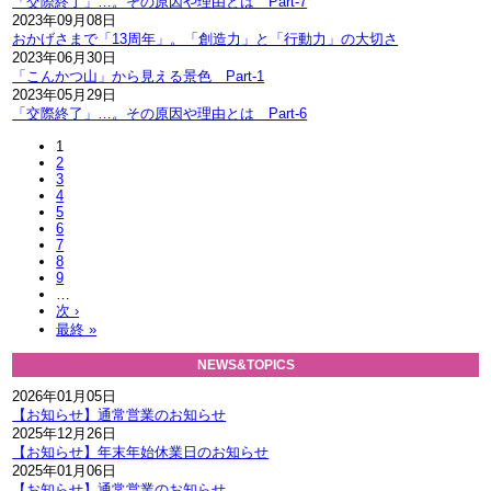
「交際終了」…。その原因や理由とは Part-7
2023年09月08日
おかげさまで「13周年」。「創造力」と「行動力」の大切さ
2023年06月30日
「こんかつ山」から見える景色 Part-1
2023年05月29日
「交際終了」…。その原因や理由とは Part-6
1
2
3
4
5
6
7
8
9
…
次 ›
最終 »
NEWS&TOPICS
2026年01月05日
【お知らせ】通常営業のお知らせ
2025年12月26日
【お知らせ】年末年始休業日のお知らせ
2025年01月06日
【お知らせ】通常営業のお知らせ