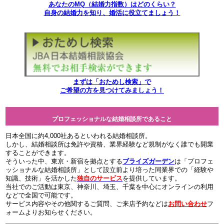
あなたのMQ（結婚力指数）はどのくらい？
自身の結婚力を知り、婚活に役立てましょう！
まずは「おためし検索」で
ご希望の方を見つけてみましょう！
プロフェッショナルな結婚相談所であること
日本全国に約4,000社あるといわれる結婚相談所。
しかし、結婚相談所は免許や資格、業界経験など規制がなく誰でも開業
することができます。
そういった中、東京・新宿を拠点とする
ブライズガーデン
は「プロフェ
ッショナルな結婚相談所」として設立前より培った同業界での「経験や
知識、技術」を活かした
独自のサービス
を提供しています。
当社でのご活動は東京、神奈川、埼玉、千葉を中心にオンラインの利用
などで全国で可能です。
サービス内容やその他関するご質問、ご来店予約などは
お問い合わせ
フ
ォームよりお知らせください。