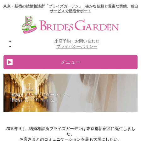
東京・新宿の結婚相談所「ブライズガーデン」 | 確かな信頼と豊富な実績、独自
サービスで婚活サポート
来店予約・お問い合わせ
プライバシーポリシー
メニュー
TOP
当社の特徴
サービス内容
活動の流れ
プラン・料金
2010年9月、結婚相談所ブライズガーデンは東京都新宿区に誕生しまし
お問い合わせ
た。
会社概要・アクセス
お客さまとのコミュニケーションを最も大切にしたい。